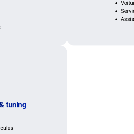
Voitu
Servi
Assis
s
 & tuning
icules