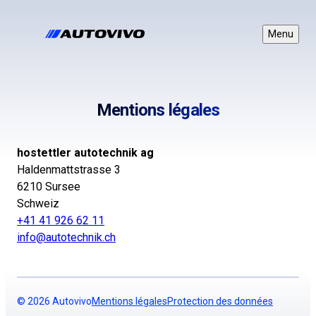
Aller
au
Menu
contenu
Mentions légales
hostettler autotechnik ag
Haldenmattstrasse 3
6210 Sursee
Schweiz
+41 41 926 62 11
info@autotechnik.ch
Footer
© 2026 Autovivo
Mentions légales
Protection des données
navigation