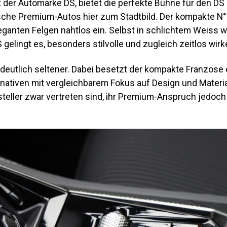
 der Automarke DS, bietet die perfekte Bühne für den DS
che Premium-Autos hier zum Stadtbild. Der kompakte N°4 f
nten Felgen nahtlos ein. Selbst in schlichtem Weiss wirk
elingt es, besonders stilvolle und zugleich zeitlos wir
deutlich seltener. Dabei besetzt der kompakte Franzose e
iven mit vergleichbarem Fokus auf Design und Materialq
ler zwar vertreten sind, ihr Premium-Anspruch jedoch hä