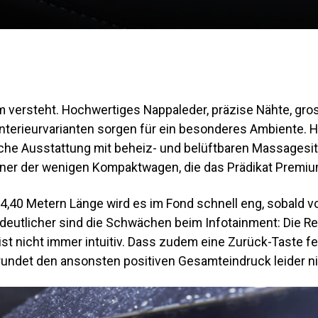
m versteht. Hochwertiges Nappaleder, präzise Nähte, gro
 Interieurvarianten sorgen für ein besonderes Ambiente.
eiche Ausstattung mit beheiz- und belüftbaren Massagesi
einer der wenigen Kompaktwagen, die das Prädikat Premiu
z 4,40 Metern Länge wird es im Fond schnell eng, sobald
deutlicher sind die Schwächen beim Infotainment: Die Rea
ist nicht immer intuitiv. Dass zudem eine Zurück-Taste f
rundet den ansonsten positiven Gesamteindruck leider ni